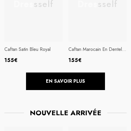
Dressself
Dressself
Caftan Satin Bleu Royal
Caftan Marocain En Dentelle
Blanc
Prix
Prix
155€
155€
habituel
habituel
EN SAVOIR PLUS
NOUVELLE ARRIVÉE