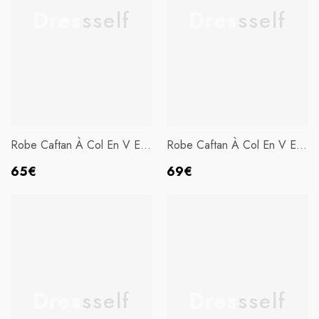
Dressself
Dressself
Robe Caftan À Col En V Et
Robe Caftan À Col En V Et
Broderies Vert Foncé
Appliques Rose Poudré
Prix
Prix
65€
69€
habituel
habituel
Dressself
Dressself