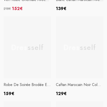
Broderie
Broderie
Prix
152€
139€
218€
Prix
Prix
habituel
habituel
soldé
Dressself
Dressself
Robe De Soirée Brodée En
Caftan Marocain Noir Col
Satin Vert Sirène
Haut(Pantalon Non Inclus)
Prix
Prix
159€
129€
habituel
habituel