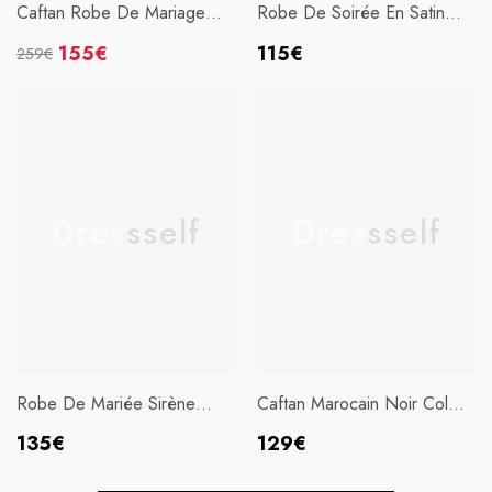
Caftan Robe De Mariage
Robe De Soirée En Satin
Blanche
Rouge À Manches
Prix
155€
115€
259€
Bouffantes
Prix
Prix
habituel
habituel
soldé
Dressself
Dressself
Robe De Mariée Sirène
Caftan Marocain Noir Col
Blanc
Haut(Pantalon Non Inclus)
Prix
Prix
135€
129€
habituel
habituel