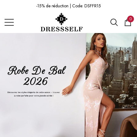
-15% de réduction | Code: DSFFR15
mer
mer
-15% de réduction | Code: DSFFR15
0
0 ar