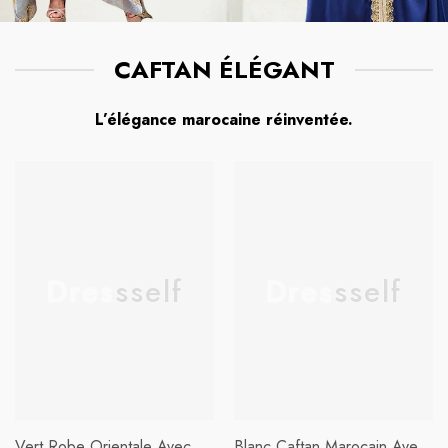
CAFTAN ÉLÉGANT
L’élégance marocaine réinventée.
Dressself
Dressself
Vert Robe Orientale Avec
Blanc Caftan Marocain Avec