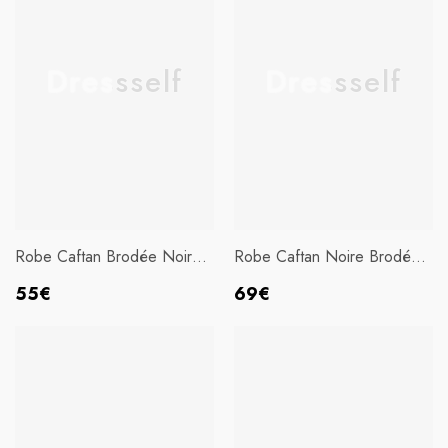
Dressself
Dressself
Robe Caftan Brodée Noire
Robe Caftan Noire Brodée
À Col En V
À Col En V
Prix
Prix
55€
69€
habituel
habituel