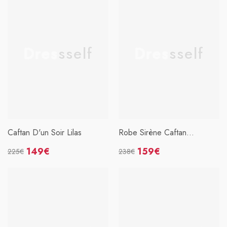
Dressself
Dressself
Caftan D'un Soir Lilas
Robe Sirène Caftan
Marocain Pour Soirée
149€
159€
225€
238€
Prix
Prix
Prix
Prix
habituel
soldé
habituel
soldé