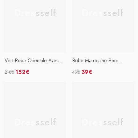
Dressself
Dressself
Vert Robe Orientale Avec
Robe Marocaine Pour
Broderie
Femmes
152€
39€
218€
49€
Prix
Prix
Prix
Prix
habituel
soldé
habituel
soldé
Dressself
Dressself