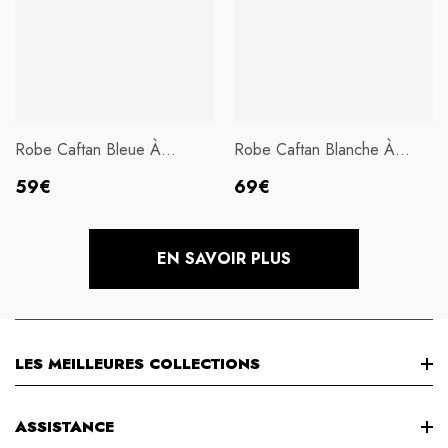
Robe Caftan Bleue À
Robe Caftan Blanche À
Imprimé Floral Et Col En V
Imprimé Floral Et Col En V
Prix
Prix
59€
69€
habituel
habituel
EN SAVOIR PLUS
LES MEILLEURES COLLECTIONS
NOUVEL ARRIVÉ
ASSISTANCE