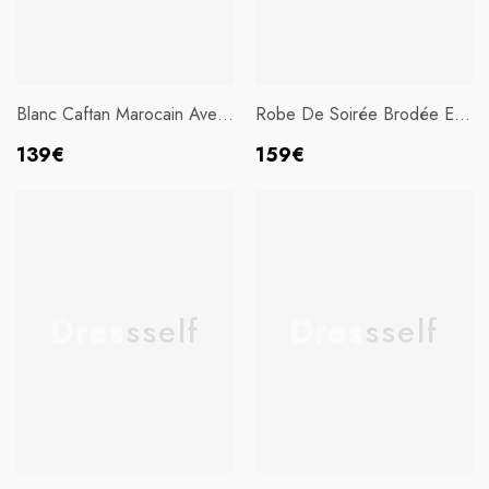
Blanc Caftan Marocain Avec
Robe De Soirée Brodée En
Broderie
Satin Vert Sirène
Prix
Prix
139€
159€
habituel
habituel
Dressself
Dressself