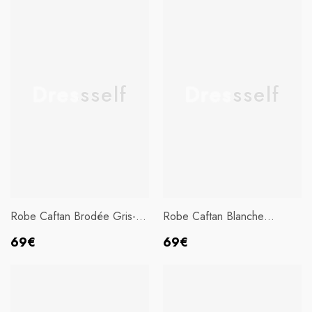
Dressself
Dressself
Robe Caftan Brodée Gris-
Robe Caftan Blanche
Vert À Col En V
Brodée
Prix
Prix
69€
69€
habituel
habituel