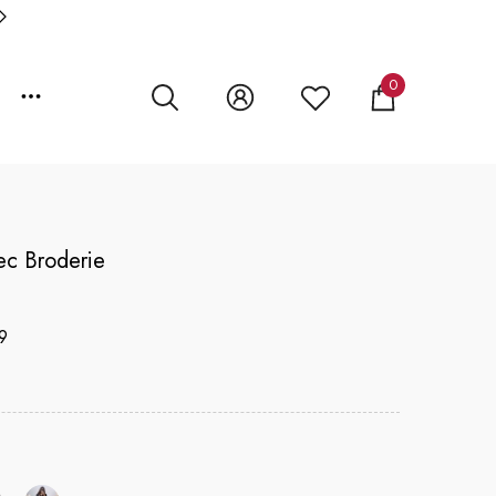
0
0 article
ec Broderie
9