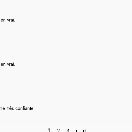
en vrai.
en vrai.
ie très confiante.
1
2
3