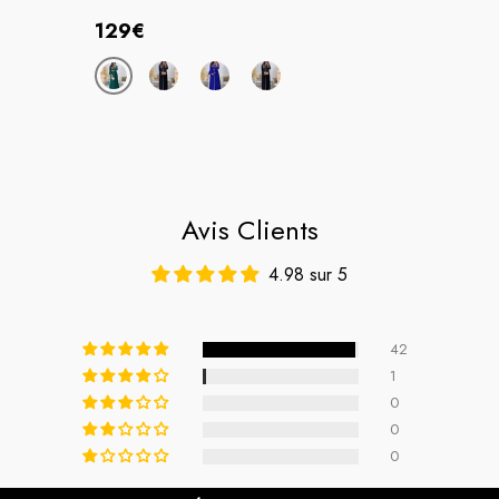
Prix
129€
habituel
Avis Clients
4.98 sur 5
42
1
0
0
0