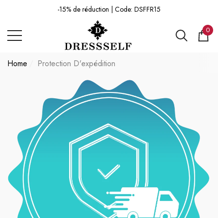
-15% de réduction | Code: DSFFR15
mer
mer
-15% de réduction | Code: DSFFR15
0
0 ar
Home
Protection D'expédition