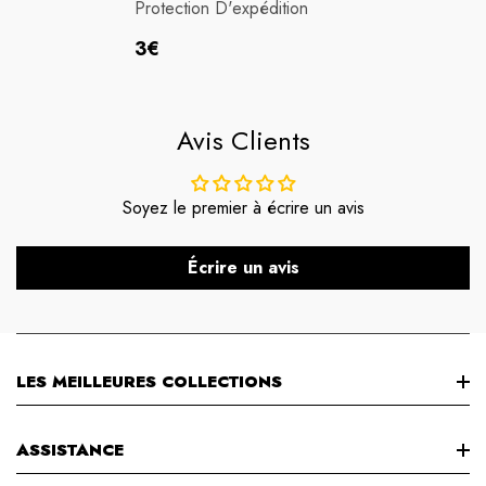
Protection D'expédition
Prix
3€
habituel
Avis Clients
Soyez le premier à écrire un avis
Écrire un avis
LES MEILLEURES COLLECTIONS
NOUVEL ARRIVÉ
ASSISTANCE
ROBES DE SOIRÉE