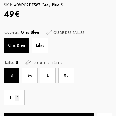
SKU:
408P02PZ587 Grey Blue S
49€
Couleur:
Gris Bleu
GUIDE DES TAILLES
Gris Bleu
Lilas
Taille:
S
GUIDE DES TAILLES
S
M
L
XL