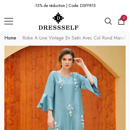
-15% de réduction | Code: DSFFR15
mer
mer
-15% de réduction | Code: DSFFR15
0
0 ar
Home
Robe A-Line Vintage En Satin Avec Col Rond Manche