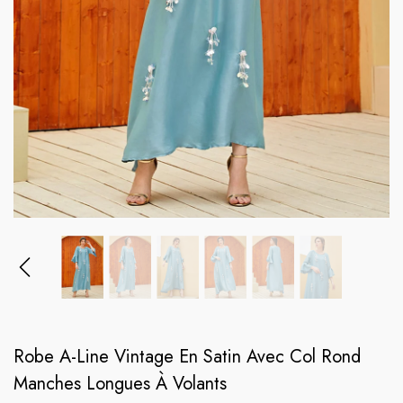
Dressself
Dress
c
Robe De Soirée Brodée En Satin
Caftan Marocain No
Vert Sirène
Haut(Pantalon Non 
Prix habituel
Prix habituel
159€
129€
Robe A-Line Vintage En Satin Avec Col Rond
Manches Longues À Volants