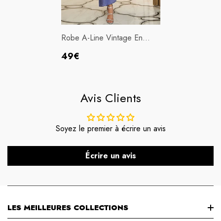
Robe A-Line Vintage En
Satin Avec Col Rond
Prix
49€
Manches Longues À Volants
habituel
Avis Clients
Soyez le premier à écrire un avis
Écrire un avis
LES MEILLEURES COLLECTIONS